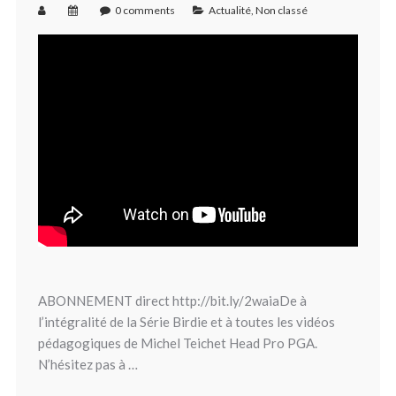
0 comments
Actualité
,
Non classé
ABONNEMENT direct http://bit.ly/2waiaDe à
l’intégralité de la Série Birdie et à toutes les vidéos
pédagogiques de Michel Teichet Head Pro PGA.
N’hésitez pas à …