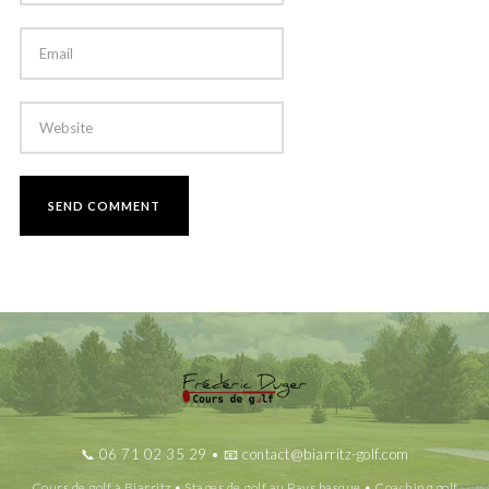
📞
06 71 02 35 29
• 📧
contact@biarritz-golf.com
Cours de golf à Biarritz • Stages de golf au Pays basque • Coaching golf