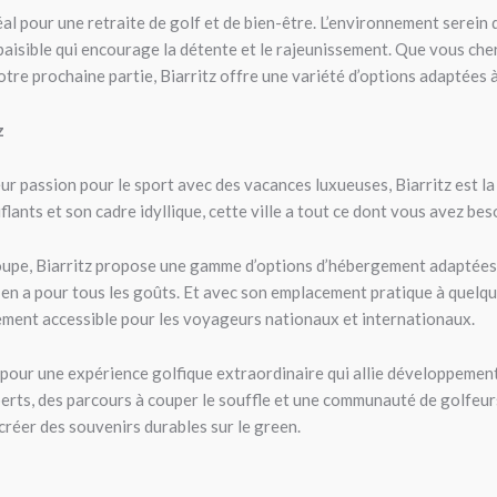
éal pour une retraite de golf et de bien-être. L’environnement serein de
aisible qui encourage la détente et le rajeunissement. Que vous che
otre prochaine partie, Biarritz offre une variété d’options adaptées 
z
ur passion pour le sport avec des vacances luxueuses, Biarritz est la
lants et son cadre idyllique, cette ville a tout ce dont vous avez be
oupe, Biarritz propose une gamme d’options d’hébergement adaptées à
y en a pour tous les goûts. Et avec son emplacement pratique à quelq
ement accessible pour les voyageurs nationaux et internationaux.
tz pour une expérience golfique extraordinaire qui allie développeme
rts, des parcours à couper le souffle et une communauté de golfeurs 
 créer des souvenirs durables sur le green.