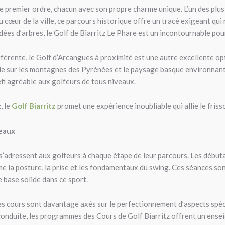
e premier ordre, chacun avec son propre charme unique. L’un des plus 
 cœur de la ville, ce parcours historique offre un tracé exigeant qui 
dées d’arbres, le Golf de Biarritz Le Phare est un incontournable pour
férente, le Golf d’Arcangues à proximité est une autre excellente op
e sur les montagnes des Pyrénées et le paysage basque environnant. 
éfi agréable aux golfeurs de tous niveaux.
, le
Golf Biarritz
promet une expérience inoubliable qui allie le friss
veaux
s’adressent aux golfeurs à chaque étape de leur parcours. Les début
me la posture, la prise et les fondamentaux du swing. Ces séances so
 base solide dans ce sport.
es cours sont davantage axés sur le perfectionnement d’aspects spéci
 conduite, les programmes des Cours de Golf Biarritz offrent un ens