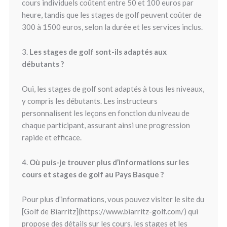
cours individuels coûtent entre 50 et 100 euros par
heure, tandis que les stages de golf peuvent coûter de
300 à 1500 euros, selon la durée et les services inclus.
3.
Les stages de golf sont-ils adaptés aux
débutants ?
Oui, les stages de golf sont adaptés à tous les niveaux,
y compris les débutants. Les instructeurs
personnalisent les leçons en fonction du niveau de
chaque participant, assurant ainsi une progression
rapide et efficace.
4.
Où puis-je trouver plus d’informations sur les
cours et stages de golf au Pays Basque ?
Pour plus d’informations, vous pouvez visiter le site du
[Golf de Biarritz](https://www.biarritz-golf.com/) qui
propose des détails sur les cours, les stages et les