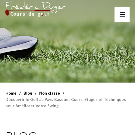
Home
Blog
Non classé
Découvrir le Golf au Pays Basque : Cours, Stages et Techniques
pour Améliorer Votre Swing