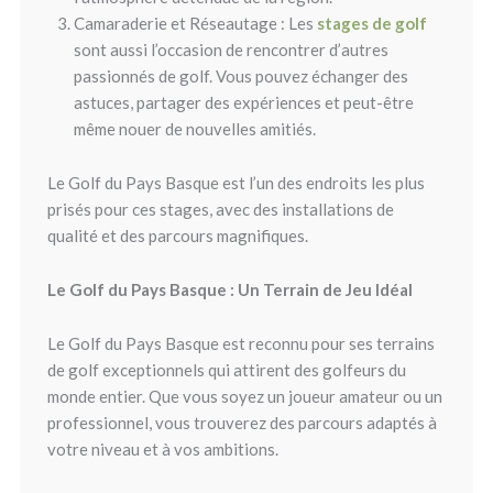
Camaraderie et Réseautage : Les
stages de golf
sont aussi l’occasion de rencontrer d’autres
passionnés de golf. Vous pouvez échanger des
astuces, partager des expériences et peut-être
même nouer de nouvelles amitiés.
Le Golf du Pays Basque est l’un des endroits les plus
prisés pour ces stages, avec des installations de
qualité et des parcours magnifiques.
Le Golf du Pays Basque : Un Terrain de Jeu Idéal
Le Golf du Pays Basque est reconnu pour ses terrains
de golf exceptionnels qui attirent des golfeurs du
monde entier. Que vous soyez un joueur amateur ou un
professionnel, vous trouverez des parcours adaptés à
votre niveau et à vos ambitions.