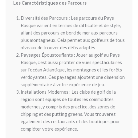
Les Caractéristiques des Parcours
Diversité des Parcours : Les parcours du Pays
Basque varient en termes de difficulté et de style,
allant des parcours en bord de mer aux parcours
plus montagneux. Cela permet aux golfeurs de tous
niveaux de trouver des défis adaptés.
Paysages Époustouflants : Jouer au golf au Pays
Basque, c’est aussi profiter de vues spectaculaires
sur l’océan Atlantique, les montagnes et les forêts
verdoyantes. Ces paysages ajoutent une dimension
supplémentaire à votre expérience de jeu.
Installations Modernes : Les clubs de golf de la
région sont équipés de toutes les commodités
modernes, y compris des practice, des zones de
chipping et des putting greens. Vous trouverez
également des restaurants et des boutiques pour
compléter votre expérience.