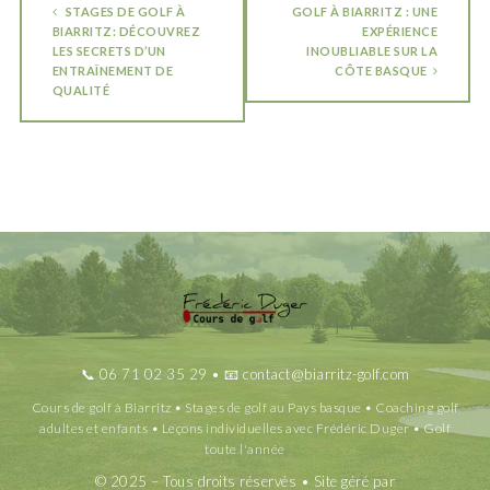
STAGES DE GOLF À
GOLF À BIARRITZ : UNE
BIARRITZ: DÉCOUVREZ
EXPÉRIENCE
LES SECRETS D’UN
INOUBLIABLE SUR LA
ENTRAÎNEMENT DE
CÔTE BASQUE
QUALITÉ
📞
06 71 02 35 29
• 📧
contact@biarritz-golf.com
Cours de golf à Biarritz • Stages de golf au Pays basque • Coaching golf
adultes et enfants • Leçons individuelles avec Frédéric Duger • Golf
toute l'année
© 2025 – Tous droits réservés • Site géré par