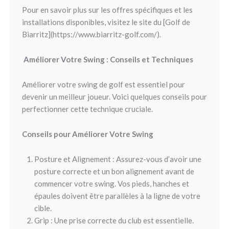
Pour en savoir plus sur les offres spécifiques et les
installations disponibles, visitez le site du [Golf de
Biarritz](https://www.biarritz-golf.com/).
Améliorer Votre Swing : Conseils et Techniques
Améliorer votre swing de golf est essentiel pour
devenir un meilleur joueur. Voici quelques conseils pour
perfectionner cette technique cruciale.
Conseils pour Améliorer Votre Swing
Posture et Alignement : Assurez-vous d’avoir une
posture correcte et un bon alignement avant de
commencer votre swing. Vos pieds, hanches et
épaules doivent être parallèles à la ligne de votre
cible.
Grip : Une prise correcte du club est essentielle.