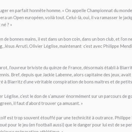
 Duger en parfait honnête homme. « On appelle Championnat du monde 
era un Open européen, voilà tout. Celui-là, oui, il va ramasser le jack
 né ? »
 de bonnes mains, il est dans un bon coin, dans un bon club, et l’on n
rg, Jésus Arruti, Olivier Léglise, maintenant c’est avec Philippe Mendi
rot, l’ouvreur briviste du quinze de France, désormais établi à Biarri
 tennis. Bref, depuis que Jackie Labenne, alors capitaine des jeux, ava
 à Biarritz d’une véritable conspiration de bons maîtres et de petits
ier Léglise, c’est le don de s’amuser énormément sur un parcours de gol
green, il faut d’abord trouver ça amusant. »
golf est trop souvent étouffé par une technicité à outrance. Philippe
oué pour le jeu (en football aussi) que le danger pour lui est de se pe
 sérieuse préparation athlétique. »