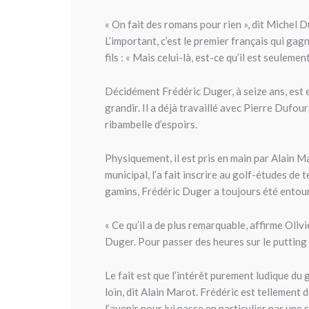
« On fait des romans pour rien », dit Michel
L’important, c’est le premier français qui gagn
fils : « Mais celui-là, est-ce qu’il est seulement
Décidément Frédéric Duger, à seize ans, est en
grandir. Il a déjà travaillé avec Pierre Dufou
ribambelle d’espoirs.
Physiquement, il est pris en main par Alain Ma
municipal, l’a fait inscrire au golf-études de
gamins, Frédéric Duger a toujours été entouré
« Ce qu’il a de plus remarquable, affirme Oliv
Duger. Pour passer des heures sur le putting 
Le fait est que l’intérêt purement ludique du 
loin, dit Alain Marot. Frédéric est tellement d
l’avenir pour lui passe en particulier par une