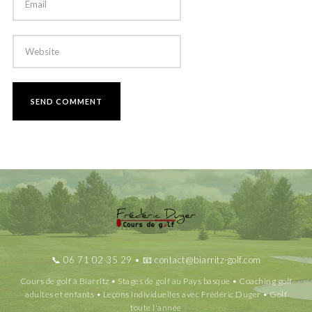
📞
06 71 02 35 29
• 📧
contact@biarritz-golf.com
Cours de golf à Biarritz • Stages de golf au Pays basque • Coaching golf
adultes et enfants • Leçons individuelles avec Frédéric Duger • Golf
toute l'année