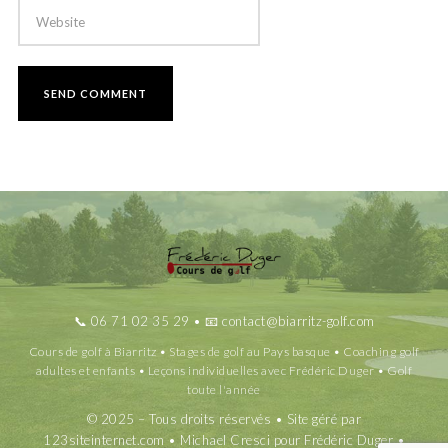
📞
06 71 02 35 29
• 📧
contact@biarritz-golf.com
Cours de golf à Biarritz • Stages de golf au Pays basque • Coaching golf
adultes et enfants • Leçons individuelles avec Frédéric Duger • Golf
toute l'année
© 2025 – Tous droits réservés • Site géré par
123siteinternet.com
• Michael Cresci pour Frédéric Duger •