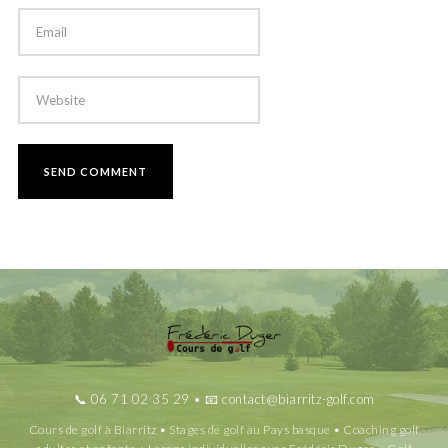
📞
06 71 02 35 29
• 📧
contact@biarritz-golf.com
Cours de golf à Biarritz • Stages de golf au Pays basque • Coaching golf