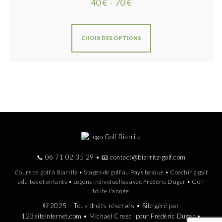
40
€
70
€
–
CHOIX DES OPTIONS
📞
06 71 02 35 29
• 📧
contact@biarritz-golf.com
Cours de golf à Biarritz • Stages de golf au Pays basque • Coaching golf
adultes et enfants • Leçons individuelles avec Frédéric Duger • Golf
toute l'année
© 2025 – Tous droits réservés • Site géré par
123siteinternet.com
• Michael Cresci pour Frédéric Duger •