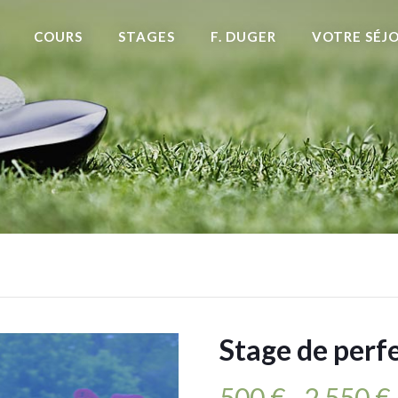
COURS
STAGES
F. DUGER
VOTRE SÉJ
Stage de per
500
€
2 550
€